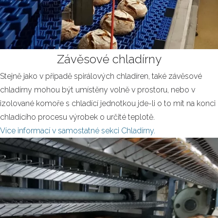
Závěsové chladírny
Stejně jako v případě spirálových chladíren, také závěsové
chladírny mohou být umístěny volně v prostoru, nebo v
izolované komoře s chladící jednotkou jde-li o to mít na konci
chladícího procesu výrobek o určité teplotě.
Více informací v samostatné sekci Chladírny.