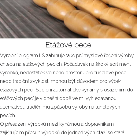
Etážové pece
Výrobní program LS zahrnuje také průmyslové řešení výroby
chleba na etážových pecích. Požadavek na široký sortiment
výrobků, nedostatek volného prostoru pro tunelové pece
nebo tradiční zvyklosti mohou být důvodem pro výběr
etážových pecí. Spojení automatické kynárny s osazením do
etážových pecí je v dnešní době velmi vyhledávanou
alternativou tradičnímu způsobu výroby na tunelových
pecích.
O přesazení výrobků mezi kynárnou a dopravníkem
zajišťujícím přesun výrobků do jednotlivých etáží se stará