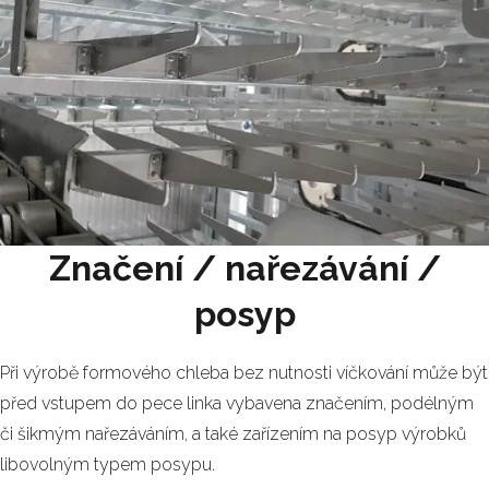
Značení / nařezávání /
posyp
Při výrobě formového chleba bez nutnosti víčkování může být
před vstupem do pece linka vybavena značením, podélným
či šikmým nařezáváním, a také zařízením na posyp výrobků
libovolným typem posypu.