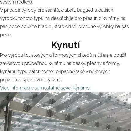
systém redlerů.
V případě výroby croissantů, ciabatt, baguett a dalších
výrobků tohoto typu na deskách je pro přesun z kynárny na
pás pece použito hrablo, které citlivě přesune výrobky na pás
pece.
Kynutí
Pro výrobu toustových a formových chlebů můžeme použít
závěsovou průběžnou kynárnu na desky, plechy a formy,
kynárnu typu páter noster, případně také v některých
případech spirálovou kynárnu.
Více informací v samostatné sekci Kynárny.