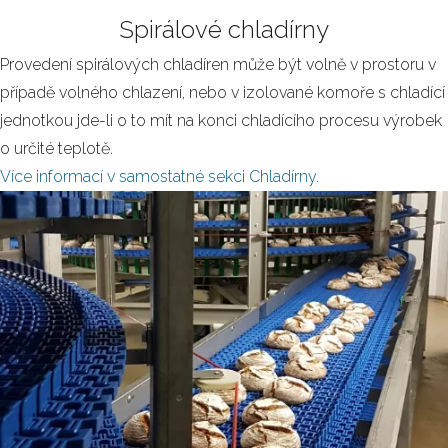
Spirálové chladírny
Provedení spirálových chladíren může být volně v prostoru v
případě volného chlazení, nebo v izolované komoře s chladící
jednotkou jde-li o to mít na konci chladícího procesu výrobek
o určité teplotě.
Více informací v samostatné sekci Chladírny.